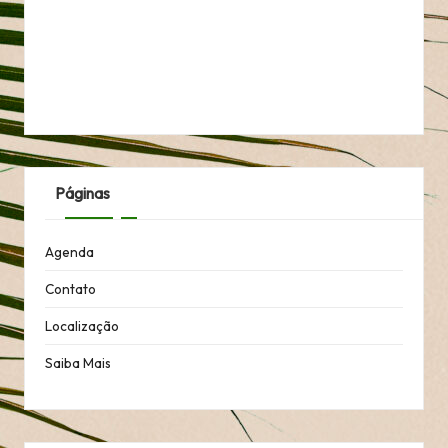
Páginas
Agenda
Contato
Localização
Saiba Mais