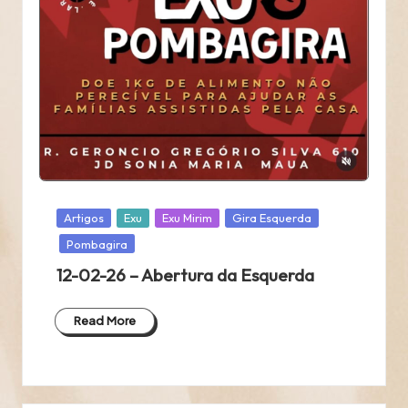
Posted
Artigos
Exu
Exu Mirim
Gira Esquerda
in
Pombagira
12-02-26 – Abertura da Esquerda
Read More