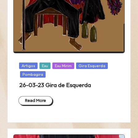
Posted
Artigos
Exu
Exu Mirim
Gira Esquerda
in
Pombagira
26-03-23 Gira de Esquerda
Read More