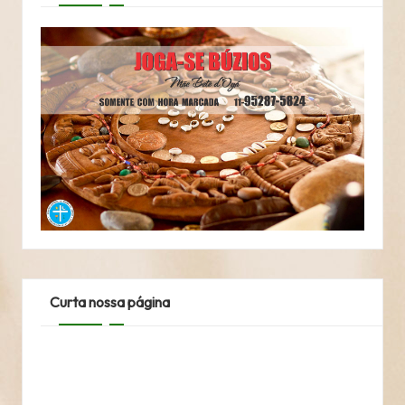
Curta nossa página