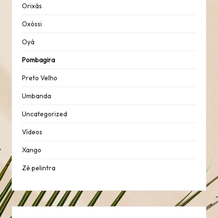
Orixás
Oxóssi
Oyá
Pombagira
Preto Velho
Umbanda
Uncategorized
Vídeos
Xango
Zé pelintra