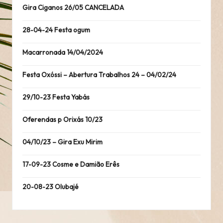
Gira Ciganos 26/05 CANCELADA
28-04-24 Festa ogum
Macarronada 14/04/2024
Festa Oxóssi – Abertura Trabalhos 24 – 04/02/24
29/10-23 Festa Yabás
Oferendas p Orixás 10/23
04/10/23 – Gira Exu Mirim
17-09-23 Cosme e Damião Erês
20-08-23 Olubajé