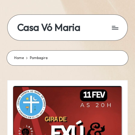
Skip
to
Casa Vó Maria
content
Home
Pombagira