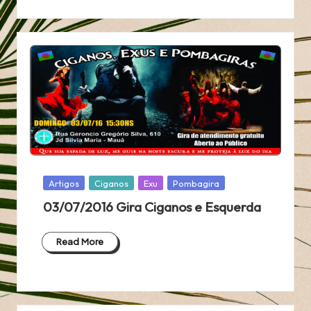
Posted
Artigos
Ciganos
Exu
Pombagira
in
03/07/2016 Gira Ciganos e Esquerda
Read More