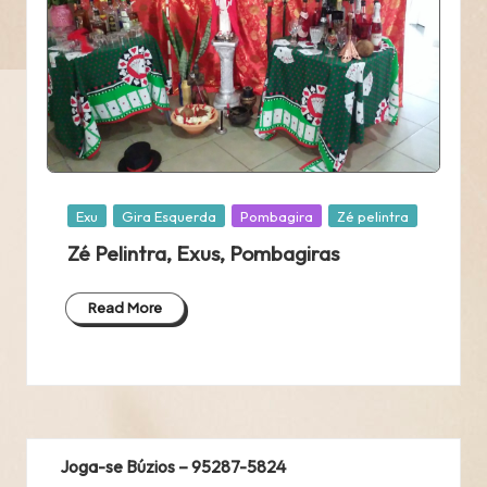
Posted
Exu
Gira Esquerda
Pombagira
Zé pelintra
in
Zé Pelintra, Exus, Pombagiras
Read More
Joga-se Búzios – 95287-5824