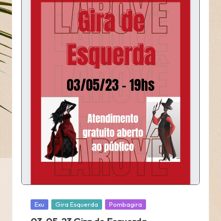
Posted
Exu
Gira Esquerda
Pombagira
in