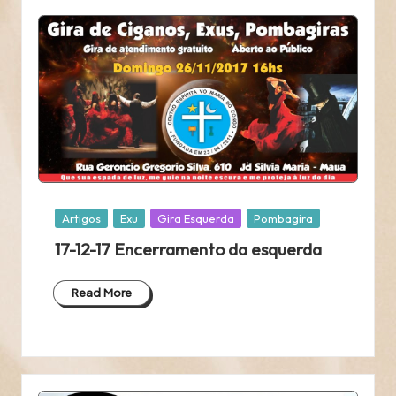
Posted
Artigos
Exu
Gira Esquerda
Pombagira
in
17-12-17 Encerramento da esquerda
Read More