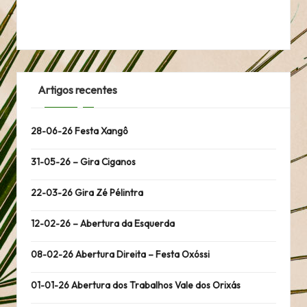
Artigos recentes
28-06-26 Festa Xangô
31-05-26 – Gira Ciganos
22-03-26 Gira Zé Pélintra
12-02-26 – Abertura da Esquerda
08-02-26 Abertura Direita – Festa Oxóssi
01-01-26 Abertura dos Trabalhos Vale dos Orixás