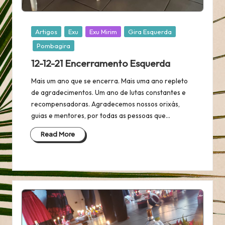
Posted
Artigos
Exu
Exu Mirim
Gira Esquerda
in
Pombagira
12-12-21 Encerramento Esquerda
Mais um ano que se encerra. Mais uma ano repleto
de agradecimentos. Um ano de lutas constantes e
recompensadoras. Agradecemos nossos orixás,
guias e mentores, por todas as pessoas que…
Read More