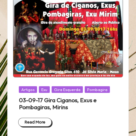
Posted
Artigos
Exu
Gira Esquerda
Pombagira
in
03-09-17 Gira Ciganos, Exus e
Pombagiras, Mirins
Read More