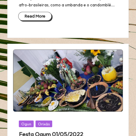
afro-brasileiras, como a umbanda e o candomblé.…
Read More
Posted
Ogun
Orixás
in
Festa Ogum 01/05/2022