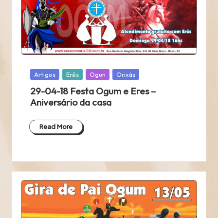
Posted
Artigos
Erês
Ogun
Orixás
in
29-04-18 Festa Ogum e Eres –
Aniversário da casa
Read More