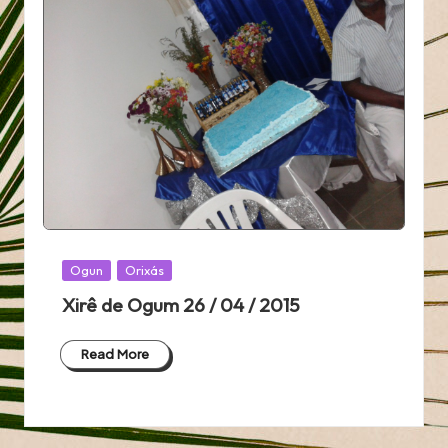
Posted
Ogun
Orixás
in
Xirê de Ogum 26 / 04 / 2015
Read More