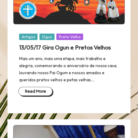
Posted
Artigos
Ogun
Preto Velho
in
13/05/17 Gira Ogun e Pretos Velhos
Mais um ano, mais uma etapa, mais trabalho e
alegria, comemorando o aniversário de nossa casa,
louvando nosso Pai Ogum e nossos amados e
queridos pretos velhos e petas velhas.…
Read More