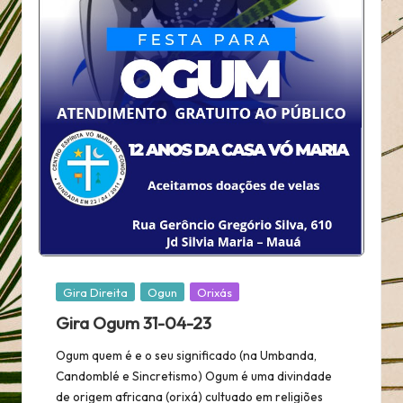
Posted
Gira Direita
Ogun
Orixás
in
Gira Ogum 31-04-23
Ogum quem é e o seu significado (na Umbanda,
Candomblé e Sincretismo) Ogum é uma divindade
de origem africana (orixá) cultuado em religiões