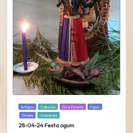
Posted
Artigos
Caboclo
Gira Direita
Ogun
in
Orixás
Umbanda
28-04-24 Festa ogum