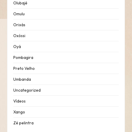
Olubajé
Omulu
Orixás
Oxóssi
Oyá
Pombagira
Preto Velho
Umbanda
Uncategorized
Vídeos
Xango
Zé pelintra