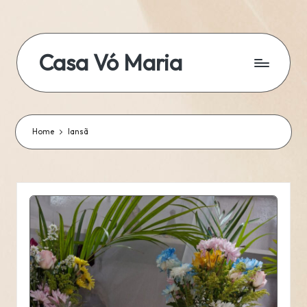
Skip
to
Casa Vó Maria
content
Home
Iansã