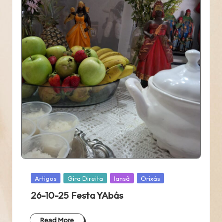
Posted
Artigos
Gira Direita
Iansã
Orixás
in
26-10-25 Festa YAbás
Read More