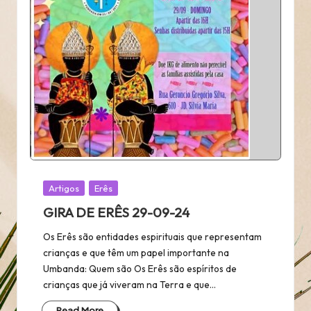
Posted
Artigos
Erês
in
GIRA DE ERÊS 29-09-24
Os Erês são entidades espirituais que representam
crianças e que têm um papel importante na
Umbanda: Quem são Os Erês são espíritos de
crianças que já viveram na Terra e que…
Read More