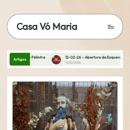
Skip
to
Casa Vó Maria
content
12-02-26 – Abertura da Esquerda
08-02-26 Abertura Direita – 
Artigos
12/02/2026
10/02/2026