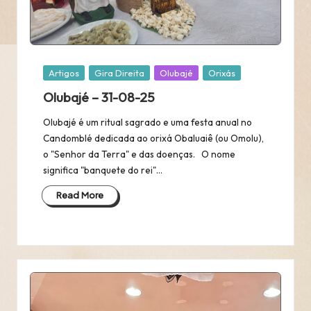
Posted
Artigos
Gira Direita
Olubajé
Orixás
in
Olubajé – 31-08-25
Olubajé é um ritual sagrado e uma festa anual no
Candomblé dedicada ao orixá Obaluaiê (ou Omolu),
o "Senhor da Terra" e das doenças. O nome
significa "banquete do rei"…
Read More