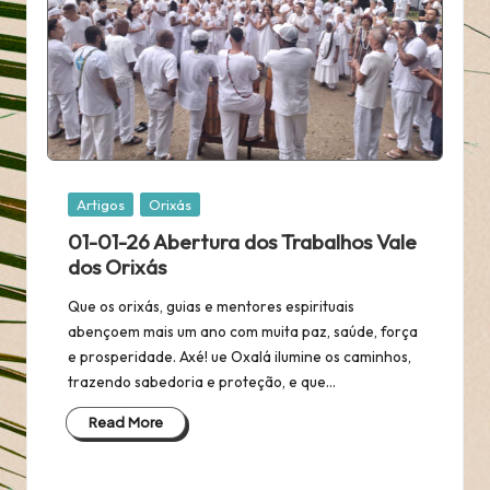
Posted
Artigos
Orixás
in
01-01-26 Abertura dos Trabalhos Vale
dos Orixás
Que os orixás, guias e mentores espirituais
abençoem mais um ano com muita paz, saúde, força
e prosperidade. Axé! ue Oxalá ilumine os caminhos,
trazendo sabedoria e proteção, e que…
Read More