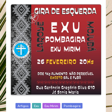
Posted
Artigos
Exu
Exu Mirim
Pombagira
in