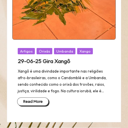
Posted
Artigos
Orixás
Umbanda
Xango
in
29-06-25 Gira Xangô
Xangô é uma divindade importante nas religiões
afro-brasileiras, como o Candomblé e a Umbanda,
sendo conhecido como o orixá dos trovões, raios,
justiça, virilidade e fogo. Na cultura iorubá, ele é…
Read More