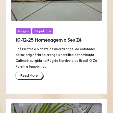
Posted
Artigos
Zé pelintra
in
10-12-25 Homenagem a Seu Zé
Zé Pilintra é o chefe de uma falange de entidades
de luz originária da crença sincrética denominada
Catimbó, surgida na Região Nordeste do Brasil. O Zé
Pelintra também é…
Read More