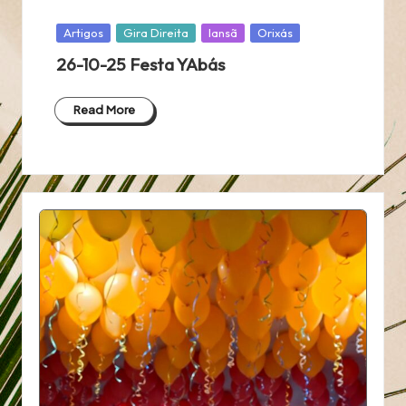
Posted
Artigos
Gira Direita
Iansã
Orixás
in
26-10-25 Festa YAbás
Read More