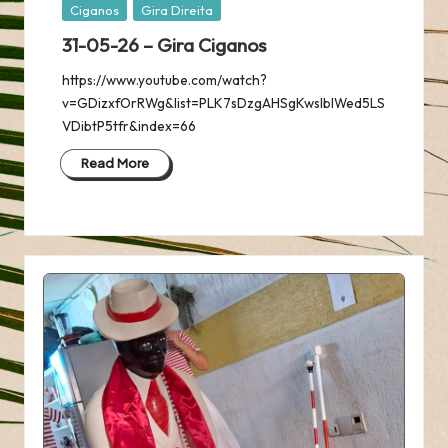
Posted
Ciganos
Gira Direita
in
31-05-26 – Gira Ciganos
https://www.youtube.com/watch?
v=GDizxfOrRWg&list=PLK7sDzgAHSgKwslbIWed5LS
VDibtP5tfr&index=66
Read More