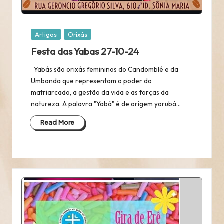
Posted
Artigos
Orixás
in
Festa das Yabas 27-10-24
Yabás são orixás femininos do Candomblé e da
Umbanda que representam o poder do
matriarcado, a gestão da vida e as forças da
natureza. A palavra "Yabá" é de origem yorubá…
Read More