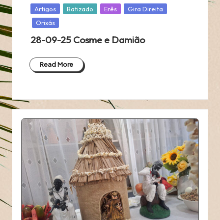
Posted
Artigos
Batizado
Erês
Gira Direita
in
Orixás
28-09-25 Cosme e Damião
Read More