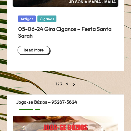
Posted
Artigos
Ciganos
in
05-06-24 Gira Ciganos – Festa Santa
Sarah
Read More
Paginação
1
2
3
…
9
NEXT
dos
PAGE
Joga-se Búzios – 95287-5824
conteúdos