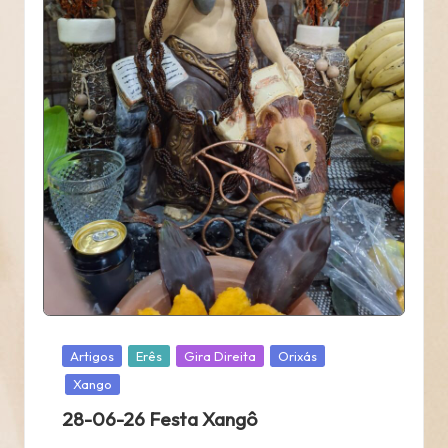
Posted
Artigos
Erês
Gira Direita
Orixás
in
Xango
28-06-26 Festa Xangô