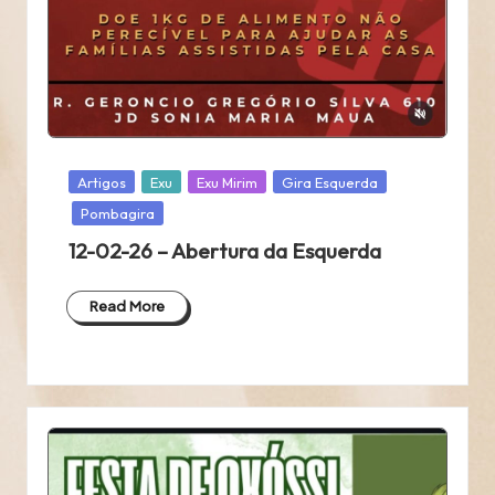
Posted
Artigos
Exu
Exu Mirim
Gira Esquerda
in
Pombagira
12-02-26 – Abertura da Esquerda
Read More