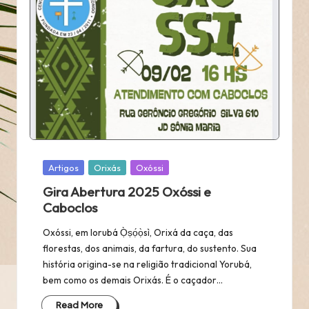
Posted
Artigos
Orixás
Oxóssi
in
Gira Abertura 2025 Oxóssi e
Caboclos
Oxóssi, em Iorubá Ọ̀ṣọ́ọ̀sì, Orixá da caça, das
florestas, dos animais, da fartura, do sustento. Sua
história origina-se na religião tradicional Yorubá,
bem como os demais Orixás. É o caçador…
Read More