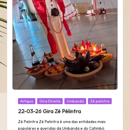
Posted
Artigos
Gira Direita
Umbanda
Zé pelintra
in
22-03-26 Gira Zé Pélintra
Zé Pelintra Zé Pelintra é uma das entidades mais
populares e queridas da Umbanda e do Catimbó,