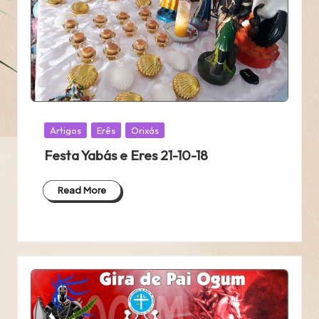
Posted
Artigos
Erês
Orixás
in
Festa Yabás e Eres 21-10-18
Read More