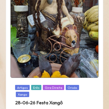
Posted
Artigos
Erês
Gira Direita
Orixás
in
Xango
28-06-26 Festa Xangô