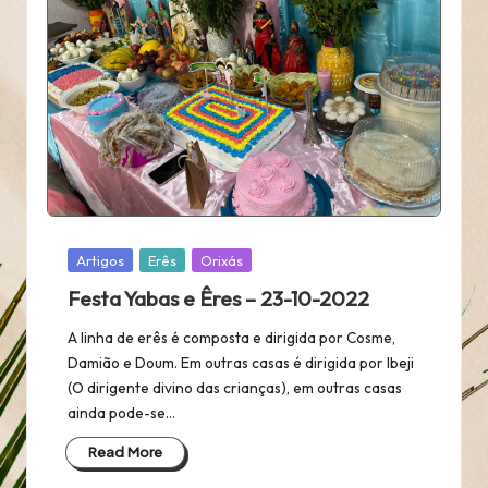
Posted
Artigos
Erês
Orixás
in
Festa Yabas e Êres – 23-10-2022
A linha de erês é composta e dirigida por Cosme,
Damião e Doum. Em outras casas é dirigida por Ibeji
(O dirigente divino das crianças), em outras casas
ainda pode-se…
Read More