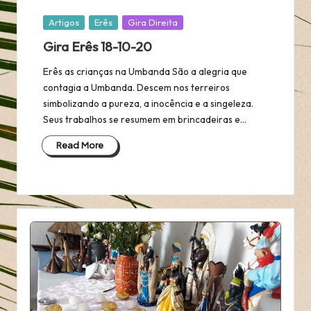
Posted
Artigos
Erês
Gira Direita
in
Gira Erês 18-10-20
Erês as crianças na Umbanda São a alegria que
contagia a Umbanda. Descem nos terreiros
simbolizando a pureza, a inocência e a singeleza.
Seus trabalhos se resumem em brincadeiras e…
Read More