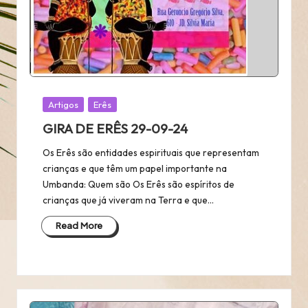
Posted
Artigos
Erês
in
GIRA DE ERÊS 29-09-24
Os Erês são entidades espirituais que representam
crianças e que têm um papel importante na
Umbanda: Quem são Os Erês são espíritos de
crianças que já viveram na Terra e que…
Read More