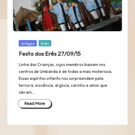
Posted
Artigos
Erês
in
Festa dos Erês 27/09/15
Linha das Crianças, cujos membros baixam nos
centros de Umbanda é de todas a mais misteriosa.
Esses espíritos infantis nos surpreendem pela
ternura, inocência, argúcia, carinho e amor que
vibram…
Read More