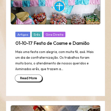
Posted
Artigos
Erês
Gira Direita
in
01-10-17 Festa de Cosme e Damião
Mais uma festa com alegria, com muita fé, axé. Mais
um dia de confraternização. Os trabalhos foram
muito bons, o atendimento de nossos queridos e
iluminados erês, que trazem a…
Read More