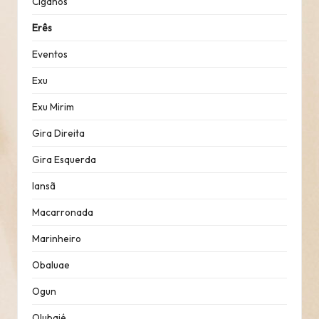
Ciganos
Erês
Eventos
Exu
Exu Mirim
Gira Direita
Gira Esquerda
Iansã
Macarronada
Marinheiro
Obaluae
Ogun
Olubajé