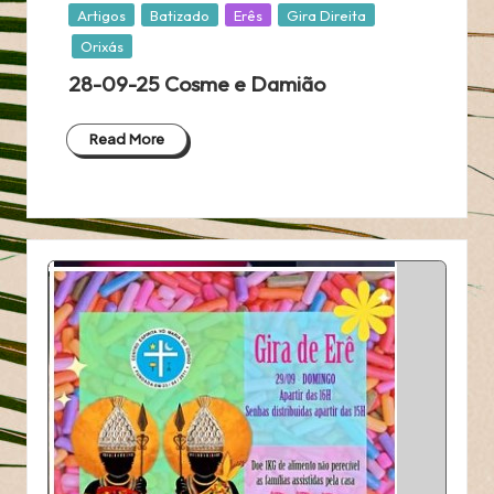
Posted
Artigos
Batizado
Erês
Gira Direita
in
Orixás
28-09-25 Cosme e Damião
Read More