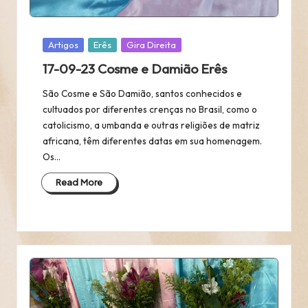
Posted
Artigos
Erês
Gira Direita
in
17-09-23 Cosme e Damião Erês
São Cosme e São Damião, santos conhecidos e
cultuados por diferentes crenças no Brasil, como o
catolicismo, a umbanda e outras religiões de matriz
africana, têm diferentes datas em sua homenagem.
Os…
Read More