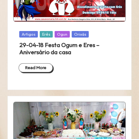
Posted
Artigos
Erês
Ogun
Orixás
in
29-04-18 Festa Ogum e Eres –
Aniversário da casa
Read More