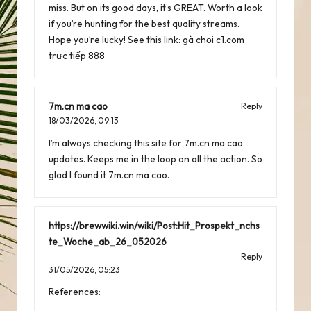
miss. But on its good days, it’s GREAT. Worth a look
if you’re hunting for the best quality streams.
Hope you’re lucky! See this link:
gà chọi c1.com
trực tiếp 888
7m.cn ma cao
Reply
18/03/2026,
09:13
I’m always checking this site for 7m.cn ma cao
updates. Keeps me in the loop on all the action. So
glad I found it
7m.cn ma cao
.
https://brewwiki.win/wiki/Post:Hit_Prospekt_nchs
te_Woche_ab_26_052026
Reply
31/05/2026,
05:23
References: