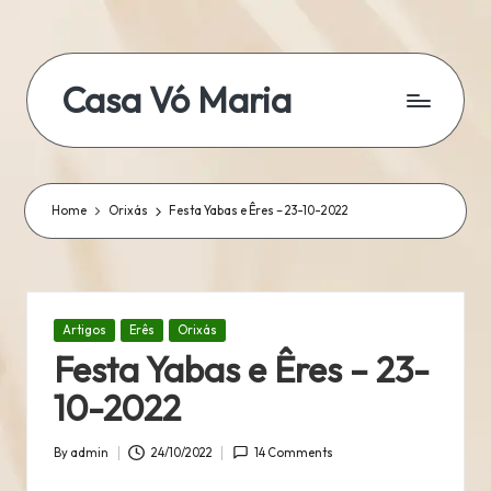
Skip
to
Casa Vó Maria
content
Home
Orixás
Festa Yabas e Êres – 23-10-2022
Posted
Artigos
Erês
Orixás
in
Festa Yabas e Êres – 23-
10-2022
By
admin
24/10/2022
14 Comments
Posted
by