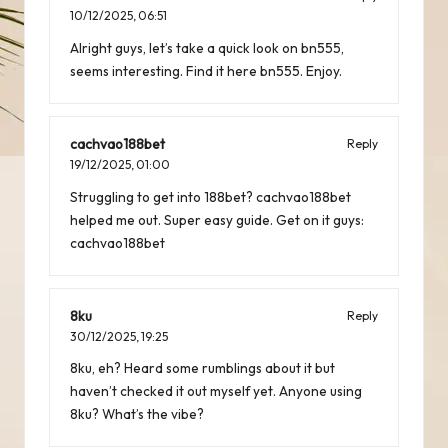
10/12/2025,
06:51
Alright guys, let’s take a quick look on bn555,
seems interesting. Find it here
bn555
. Enjoy.
cachvao188bet
Reply
19/12/2025,
01:00
Struggling to get into 188bet? cachvao188bet
helped me out. Super easy guide. Get on it guys:
cachvao188bet
8ku
Reply
30/12/2025,
19:25
8ku, eh? Heard some rumblings about it but
haven’t checked it out myself yet. Anyone using
8ku
? What’s the vibe?