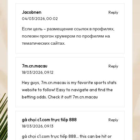
Jacobnen
Reply
04/03/2026,
00:02
Если цель – размещение ссылок в профилях,
полезен
прогон хрумером по профилям
на
тематических сайтах.
7m.cn.macau
Reply
18/03/2026,
09:12
Hey guys, 7m.cn.macau is my favorite sports stats
website to follow! Easy to navigate and find the
betting odds. Check it out!
7m.cn.macau
gà chọi c1.com trực tiếp 888
Reply
18/03/2026,
09:13
gà chọi c1.com trực tiếp 888… this can be hit or