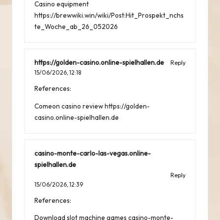
Casino equipment
https://brewwiki.win/wiki/Post:Hit_Prospekt_nchs
te_Woche_ab_26_052026
https://golden-casino.online-spielhallen.de
Reply
15/06/2026,
12:18
References:
Comeon casino review
https://golden-
casino.online-spielhallen.de
casino-monte-carlo-las-vegas.online-
spielhallen.de
Reply
15/06/2026,
12:39
References:
Download slot machine games
casino-monte-