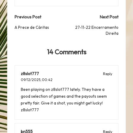
Post
Previous Post
Next Post
navigation
A Prece de Cáritas
27-11-22 Encerramento
Direita
14 Comments
z8slot777
Reply
09/12/2025,
00:42
Been playing on z8slot777 lately. They have a
good selection of games and the payouts seem
pretty fair. Give it a shot, you might get lucky!
z8slot777
bn555
Reply