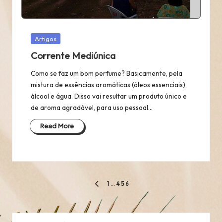
Posted
Artigos
in
Corrente Mediúnica
Como se faz um bom perfume? Basicamente, pela
mistura de essências aromáticas (óleos essenciais),
álcool e água. Disso vai resultar um produto único e
de aroma agradável, para uso pessoal…
Read More
Paginação
1
…
4
5
6
PREVIOUS
dos
PAGE
conteúdos