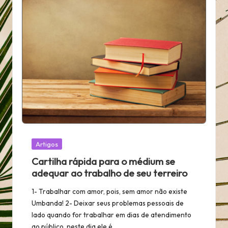
Posted
Artigos
in
Cartilha rápida para o médium se
adequar ao trabalho de seu terreiro
1- Trabalhar com amor, pois, sem amor não existe
Umbanda! 2- Deixar seus problemas pessoais de
lado quando for trabalhar em dias de atendimento
ao público, neste dia ele é…