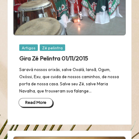
Posted
Artigos
Zé pelintra
in
Gira Zé Pelintra 01/11/2015
Saravá nossos orixás, salve Oxalá, Iansã, Ogum,
Oxóssi, Exu, que cuida de nossos caminhos, de nossa
porta de nossa casa. Salve seu Zé, salve Maria
Navalha, que trouxeram sua falange…
Read More