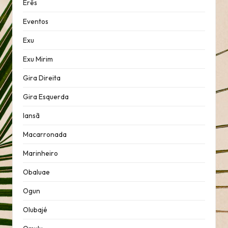
Erês
Eventos
Exu
Exu Mirim
Gira Direita
Gira Esquerda
Iansã
Macarronada
Marinheiro
Obaluae
Ogun
Olubajé