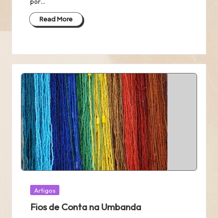
por…
Read More
Posted
Artigos
in
Fios de Conta na Umbanda