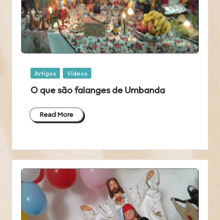
Posted
Artigos
Vídeos
in
O que são falanges de Umbanda
Read More