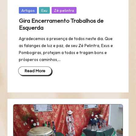
Posted
Artigos
Exu
Zé pelintra
in
Gira Encerramento Trabalhos de
Esquerda
Agradecemos a presença de todos neste dia. Que
as falanges de luz e paz, de seu Zé Pelintra, Exus e
Pombogiras, protejam a todos e tragam bons e
prósperos caminhos,…
Read More