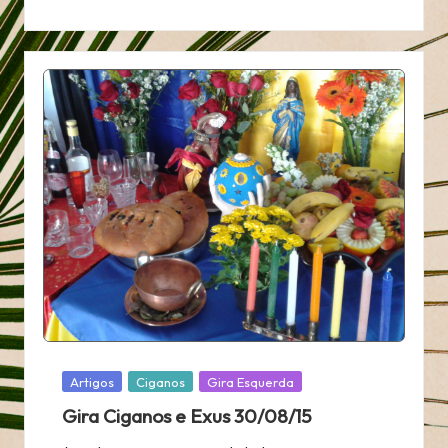
Posted
Artigos
Ciganos
Gira Esquerda
in
Gira Ciganos e Exus 30/08/15