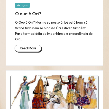
Posted
Artigos
in
O que é Ori?
O Que é Ori? Mesmo se nosso òrìsà está bem, só
ficará tudo bem se o nosso Òri estiver também"
Para termos idéia da importância e precedência do
ORI…
Read More