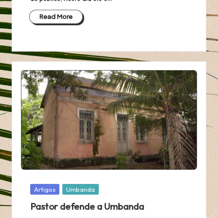
Read More
Posted
Artigos
Umbanda
in
Pastor defende a Umbanda