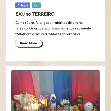
Posted
Artigos
Exu
in
EXU no TERREIRO
Como são as falanges e trabalhos de exu no
terreiro. Os arquétipos, a maneira que realmente
trabalham esses realizadores da lei divina.
Read More