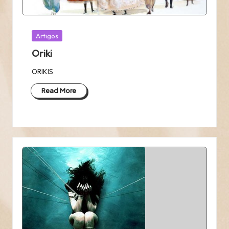
Posted
Artigos
in
Oriki
ORIKIS
Read More