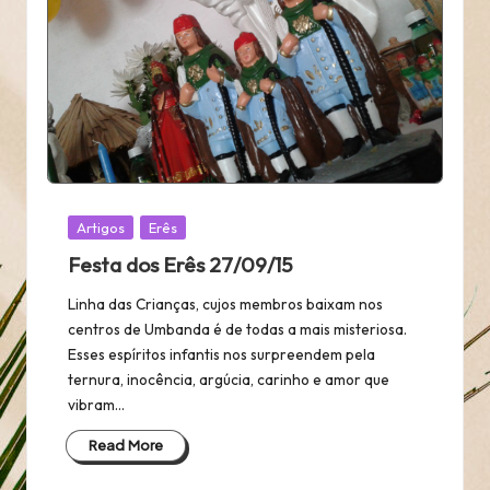
Posted
Artigos
Erês
in
Festa dos Erês 27/09/15
Linha das Crianças, cujos membros baixam nos
centros de Umbanda é de todas a mais misteriosa.
Esses espíritos infantis nos surpreendem pela
ternura, inocência, argúcia, carinho e amor que
vibram…
Read More