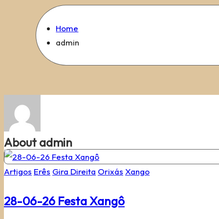
Home
admin
About admin
Posted
Artigos
Erês
Gira Direita
Orixás
Xango
in
28-06-26 Festa Xangô