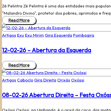
Zé Pelintra Zé Pelintra é uma das entidades mais popul
"Malandro Divino", protetor dos pobres, oprimidos e fre
Read More
Posted
Artigos
Exu
Exu Mirim
Gira Esquerda
Pombagira
in
12-02-26 – Abertura da Esquerda
Read More
Posted
Artigos
Caboclo
Gira Direita
Orixás
Oxóssi
in
08-02-26 Abertura Direita – Festa Oxóss
Oxóssi Oxóssi, na Umbanda, é o orixá da caça, das matas