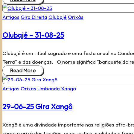
Posted
Artigos
Gira Direita
Olubajé
Orixás
in
Olubajé – 31-08-25
Olubajé é um ritual sagrado e uma festa anual no Cando
Terra" e das doenças. O nome significa "banquete do r
Read More
Posted
Artigos
Orixás
Umbanda
Xango
in
29-06-25 Gira Xangô
Xangô é uma divindade importante nas religiões afro-b
como o orixá dos trovões, raios, justiça, virilidade e fogo