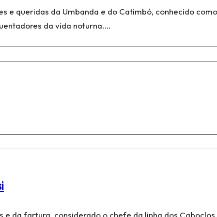
ares e queridas da Umbanda e do Catimbó, conhecido como
quentadores da vida noturna.…
i
 e da fartura, considerado o chefe da linha dos Caboclos