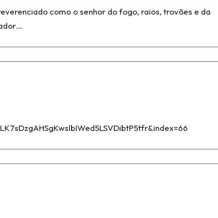
everenciado como o senhor do fogo, raios, trovões e da
gador…
PLK7sDzgAHSgKwslbIWed5LSVDibtP5tfr&index=66