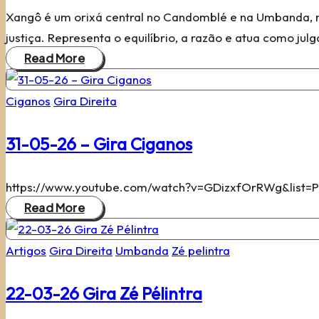
Xangô é um orixá central no Candomblé e na Umbanda, r
justiça. Representa o equilíbrio, a razão e atua como jul
Read More
Posted
Ciganos
Gira Direita
in
31-05-26 – Gira Ciganos
https://www.youtube.com/watch?v=GDizxfOrRWg&list=
Read More
Posted
Artigos
Gira Direita
Umbanda
Zé pelintra
in
22-03-26 Gira Zé Pélintra