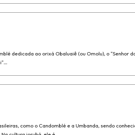
mblé dedicada ao orixá Obaluaiê (ou Omolu), o "Senhor d
ei"…
rasileiras, como o Candomblé e a Umbanda, sendo conhec
. Na cultura iorubá, ele é…