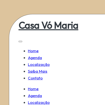
Skip
Casa Vó Maria
to
content
Home
Agenda
Localização
Saiba Mais
Contato
Home
Agenda
Localização