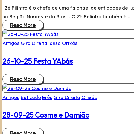
Zé Pilintra é o chefe de uma falange de entidades de lu
na Região Nordeste do Brasil. O Zé Pelintra também é…
Read More
Posted
Artigos
Gira Direita
Iansã
Orixás
in
26-10-25 Festa YAbás
Read More
Posted
Artigos
Batizado
Erês
Gira Direita
Orixás
in
28-09-25 Cosme e Damião
Read More