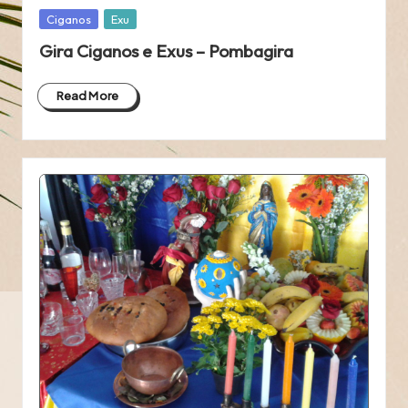
Posted
Ciganos
Exu
in
Gira Ciganos e Exus – Pombagira
Read More