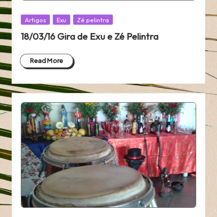
Posted
Artigos
Exu
Zé pelintra
in
18/03/16 Gira de Exu e Zé Pelintra
Read More