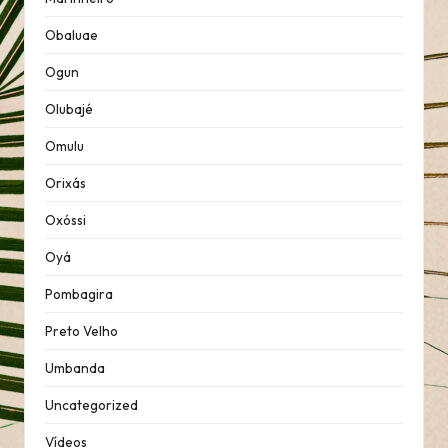
Obaluae
Ogun
Olubajé
Omulu
Orixás
Oxóssi
Oyá
Pombagira
Preto Velho
Umbanda
Uncategorized
Vídeos