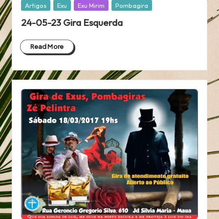
Posted
Artigos
Exu
Exu Mirim
Pombagira
in
24-05-23 Gira Esquerda
Read More