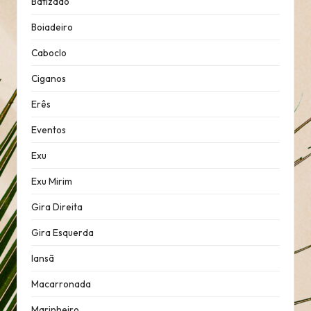
Batizado
Boiadeiro
Caboclo
Ciganos
Erês
Eventos
Exu
Exu Mirim
Gira Direita
Gira Esquerda
Iansã
Macarronada
Marinheiro