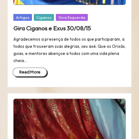
Posted
Artigos
Ciganos
Gira Esquerda
in
Gira Ciganos e Exus 30/08/15
Agradecemos a presença de todos os que participaram, a
todos que trouxeram suas alegrias, seu axé. Que os Orixás,
guias, e mentores abençoe a todos com uma vida plena
cheia…
Read More