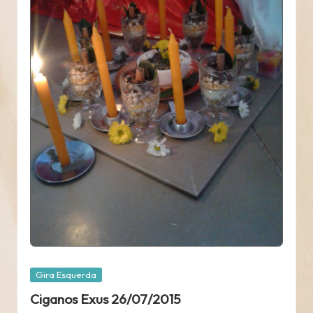
Posted
Gira Esquerda
in
Ciganos Exus 26/07/2015