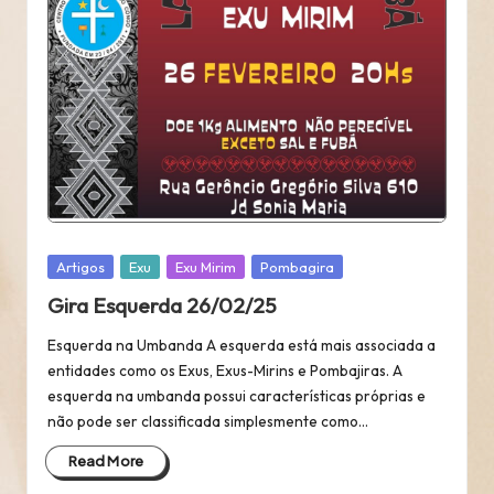
Posted
Artigos
Exu
Exu Mirim
Pombagira
in
Gira Esquerda 26/02/25
Esquerda na Umbanda A esquerda está mais associada a
entidades como os Exus, Exus-Mirins e Pombajiras. A
esquerda na umbanda possui características próprias e
não pode ser classificada simplesmente como…
Read More