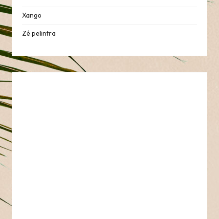
Xango
Zé pelintra