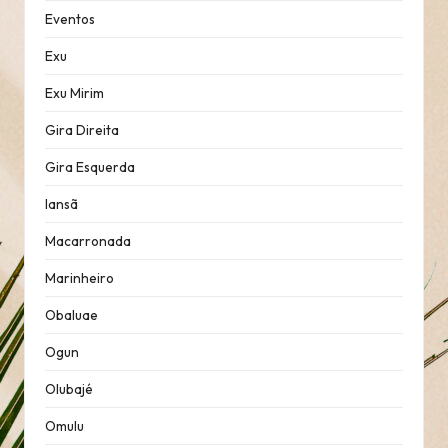
Eventos
Exu
Exu Mirim
Gira Direita
Gira Esquerda
Iansã
Macarronada
Marinheiro
Obaluae
Ogun
Olubajé
Omulu