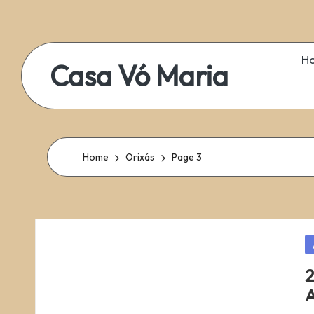
Skip
to
H
Casa Vó Maria
content
Home
Orixás
Page 3
P
in
2