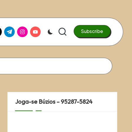
k.com
tter.com
t.me
instagram.com
youtube.com
Subscribe
Joga-se Búzios – 95287-5824