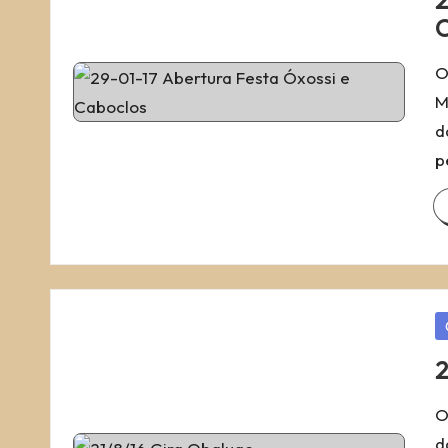
2
C
O
M
d
p
P
in
2
O
d