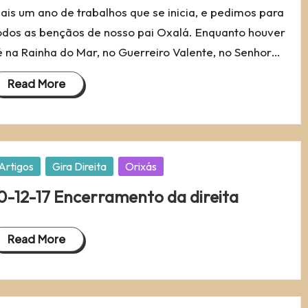
ais um ano de trabalhos que se inicia, e pedimos para
odos as bençãos de nosso pai Oxalá. Enquanto houver
é na Rainha do Mar, no Guerreiro Valente, no Senhor…
Read More
osted
Artigos
Gira Direita
Orixás
0-12-17 Encerramento da direita
Read More