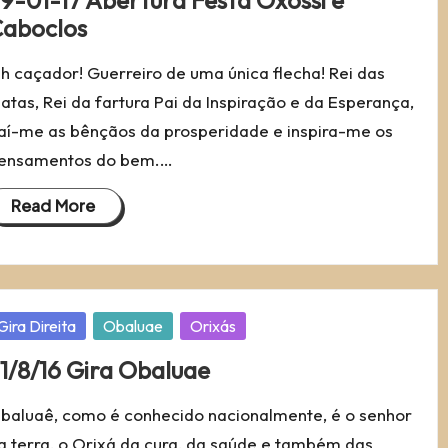
9-01-17 Abertura Festa Óxossi e
aboclos
h caçador! Guerreiro de uma única flecha! Rei das
atas, Rei da fartura Pai da Inspiração e da Esperança,
aí-me as bênçãos da prosperidade e inspira-me os
ensamentos do bem.…
Read More
osted
Gira Direita
Obaluae
Orixás
1/8/16 Gira Obaluae
baluaê, como é conhecido nacionalmente, é o senhor
a terra, o Orixá da cura, da saúde e também das