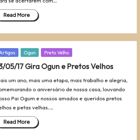
ara se acertarem com…
Read More
osted
Artigos
Ogun
Preto Velho
3/05/17 Gira Ogun e Pretos Velhos
ais um ano, mais uma etapa, mais trabalho e alegria,
omemorando o aniversário de nossa casa, louvando
osso Pai Ogum e nossos amados e queridos pretos
elhos e petas velhas.…
Read More