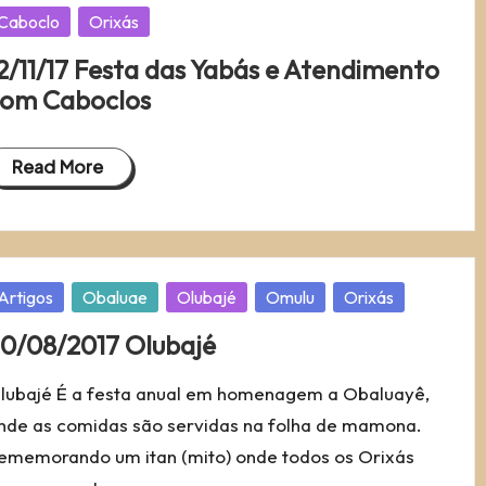
osted
Caboclo
Orixás
2/11/17 Festa das Yabás e Atendimento
om Caboclos
Read More
osted
Artigos
Obaluae
Olubajé
Omulu
Orixás
0/08/2017 Olubajé
lubajé É a festa anual em homenagem a Obaluayê,
nde as comidas são servidas na folha de mamona.
ememorando um itan (mito) onde todos os Orixás