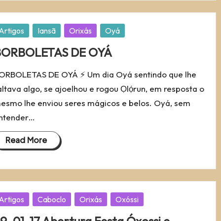
osted
Artigos
Iansã
Orixás
Oyá
BORBOLETAS DE OYÁ
ORBOLETAS DE OYÁ ⚡ Um dia Oyá sentindo que lhe
altava algo, se ajoelhou e rogou Ọlọ́run, em resposta o
esmo lhe enviou seres mágicos e belos. Oyá, sem
ntender…
Read More
osted
Artigos
Caboclo
Orixás
Oxóssi