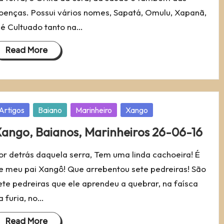
oenças. Possui vários nomes, Sapatá, Omulu, Xapanã,
 é Cultuado tanto na…
Read More
osted
Artigos
Baiano
Marinheiro
Xango
ango, Baianos, Marinheiros 26-06-16
or detrás daquela serra, Tem uma linda cachoeira! É
e meu pai Xangô! Que arrebentou sete pedreiras! São
ete pedreiras que ele aprendeu a quebrar, na faísca
a furia, no…
Read More