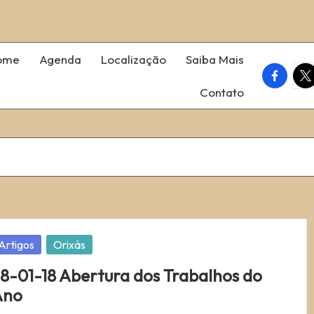
ome
Agenda
Localização
Saiba Mais
faceboo
twi
Contato
osted
Artigos
Orixás
8-01-18 Abertura dos Trabalhos do
Ano