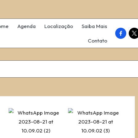
ome
Agenda
Localização
Saiba Mais
faceboo
twi
Contato