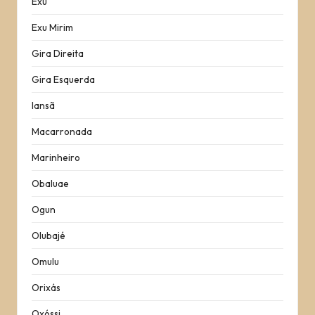
Exu
Exu Mirim
Gira Direita
Gira Esquerda
Iansã
Macarronada
Marinheiro
Obaluae
Ogun
Olubajé
Omulu
Orixás
Oxóssi