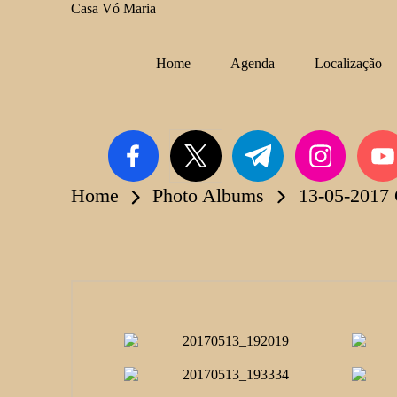
Casa Vó Maria
Skip
Home
Agenda
Localização
to
content
facebook.com
twitter.com
t.me
instagram.com
youtub
Home
Photo Albums
13-05-2017 