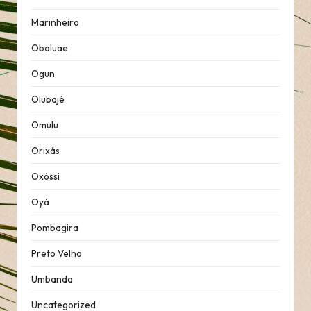
Marinheiro
Obaluae
Ogun
Olubajé
Omulu
Orixás
Oxóssi
Oyá
Pombagira
Preto Velho
Umbanda
Uncategorized