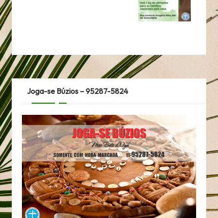
Joga-se Búzios – 95287-5824