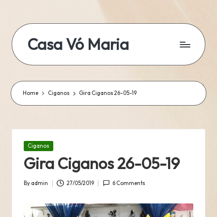
Skip
to
Casa Vó Maria
content
Home
Ciganos
Gira Ciganos 26-05-19
Posted
Ciganos
in
Gira Ciganos 26-05-19
By
admin
27/05/2019
6 Comments
Posted
by