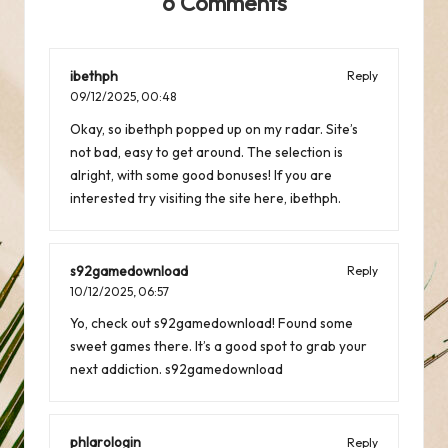
6 Comments
ibethph
Reply
09/12/2025,
00:48
Okay, so ibethph popped up on my radar. Site’s
not bad, easy to get around. The selection is
alright, with some good bonuses! If you are
interested try visiting the site here,
ibethph
.
s92gamedownload
Reply
10/12/2025,
06:57
Yo, check out s92gamedownload! Found some
sweet games there. It’s a good spot to grab your
next addiction.
s92gamedownload
phlarologin
Reply