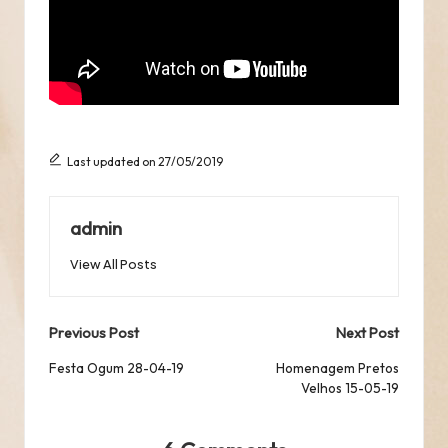
Last updated on 27/05/2019
admin
View All Posts
Post
Previous Post
Next Post
navigation
Festa Ogum 28-04-19
Homenagem Pretos
Velhos 15-05-19