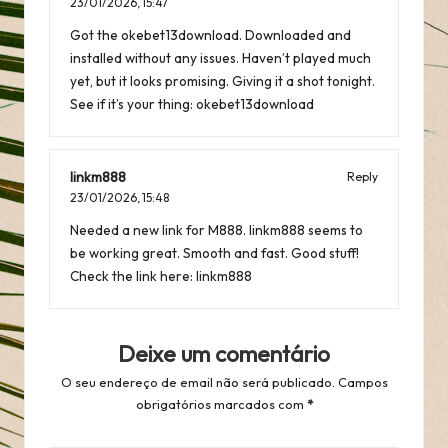
23/01/2026,
15:47
Got the okebet13download. Downloaded and
installed without any issues. Haven’t played much
yet, but it looks promising. Giving it a shot tonight.
See if it’s your thing:
okebet13download
linkm888
Reply
23/01/2026,
15:48
Needed a new link for M888. linkm888 seems to
be working great. Smooth and fast. Good stuff!
Check the link here:
linkm888
Deixe um comentário
O seu endereço de email não será publicado.
Campos
obrigatórios marcados com
*