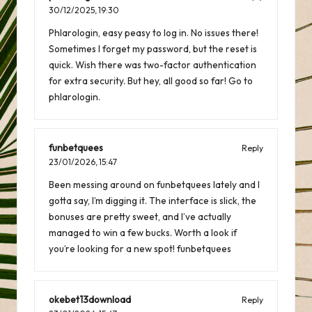
30/12/2025,
19:30
Phlarologin, easy peasy to log in. No issues there!
Sometimes I forget my password, but the reset is
quick. Wish there was two-factor authentication
for extra security. But hey, all good so far! Go to
phlarologin
.
funbetquees
Reply
23/01/2026,
15:47
Been messing around on funbetquees lately and I
gotta say, I’m digging it. The interface is slick, the
bonuses are pretty sweet, and I’ve actually
managed to win a few bucks. Worth a look if
you’re looking for a new spot!
funbetquees
okebet13download
Reply