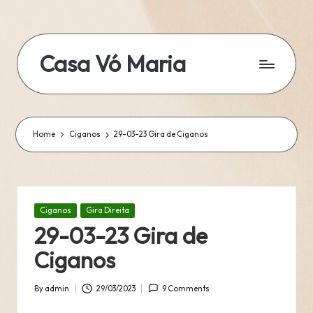
Skip
to
Casa Vó Maria
content
Home
Ciganos
29-03-23 Gira de Ciganos
Posted
Ciganos
Gira Direita
in
29-03-23 Gira de
Ciganos
By
admin
29/03/2023
9 Comments
Posted
by