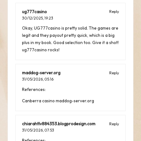
ug777casino
Reply
30/12/2025,
19:23
Okay, UG777casino is pretty solid. The games are
legit and they payout pretty quick, which is a big
plus in my book. Good selection too. Give it a shot!
ug777casino
rocks!
maddog-server.org
Reply
31/05/2026,
05:16
References:
Canberra casino
maddog-server.org
chiarahtlv884353.blogprodesign.com
Reply
31/05/2026,
07:53
References: