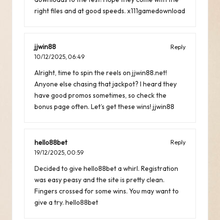
right files and at good speeds.
x111gamedownload
jjwin88
Reply
10/12/2025,
06:49
Alright, time to spin the reels on jjwin88.net!
Anyone else chasing that jackpot? I heard they
have good promos sometimes, so check the
bonus page often. Let’s get these wins!
jjwin88
hello88bet
Reply
19/12/2025,
00:59
Decided to give hello88bet a whirl. Registration
was easy peasy and the site is pretty clean.
Fingers crossed for some wins. You may want to
give a try.
hello88bet