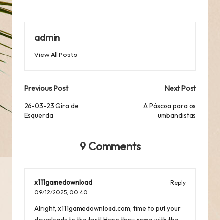
admin
View All Posts
Post
Previous Post
Next Post
navigation
26-03-23 Gira de
A Páscoa para os
Esquerda
umbandistas
9 Comments
x111gamedownload
Reply
09/12/2025,
00:40
Alright, x111gamedownload.com, time to put your
downloads to the test! Hope they come with the